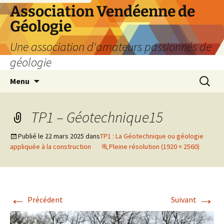
Aller
Association Vendéenne de
au
Géologie
contenu
Une association d'amateurs passionnés de
géologie
Recherc
Menu
TP1 – Géotechnique15
Publié le
22 mars 2025
dans
TP1 : La Géotechnique ou géologie
appliquée à la construction
Pleine résolution (1920 × 2560)
←
→
Précédent
Suivant