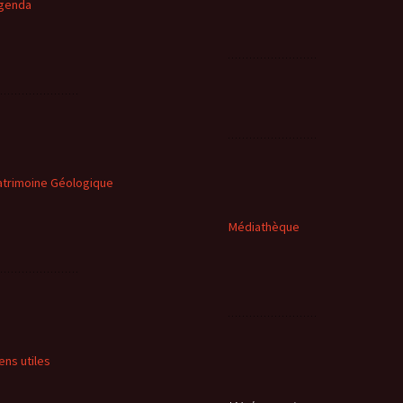
genda
atrimoine Géologique
Médiathèque
iens utiles