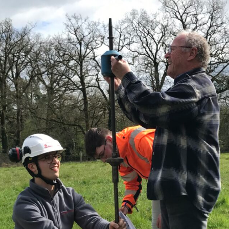
Expositions,
rences
Conférences…
Galerie de photos
Roches
Diaporamas
Lames mince
Galerie de vidéos
Minéraux
Cartes – schémas –
Inventaire d
Echelles des temps
vendéens
Carnets de voyages
Fossiles
Analyse de livres, revues,
Paysages, af
…
Photos de g