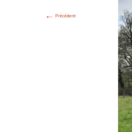
←
Confé
Précédent