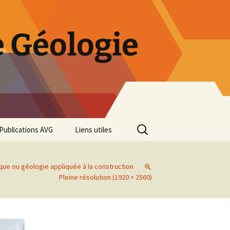
 Géologie
Rechercher :
Publications AVG
Liens utiles
Bulletins annuels
que ou géologie appliquée à la construction
Rétrospective des 50 ans
Pleine résolution (1920 × 2560)
de l’AVG
Diaporama Exposition
minéralogique AVG 2016