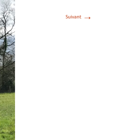
→
Suivant
s de roches
es minéraux
fleurements
roupes