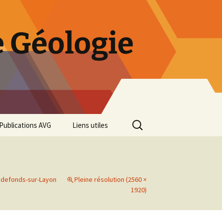
 Géologie
Rechercher :
Publications AVG
Liens utiles
Bulletins annuels
Rétrospective des 50 ans
de l’AVG
udefonds-sur-Layon
Pleine résolution (2560 ×
1920)
Diaporama Exposition
minéralogique AVG 2016