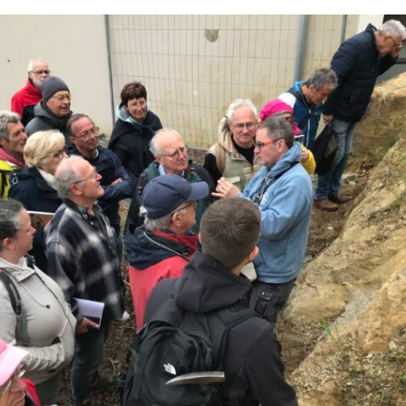
Expositions,
rences
Conférences…
Galerie de photos
Roches
Diaporamas
Lames mince
Galerie de vidéos
Minéraux
Cartes – schémas –
Inventaire d
Echelles des temps
vendéens
Carnets de voyages
Fossiles
Analyse de livres, revues,
Paysages, af
…
Photos de g