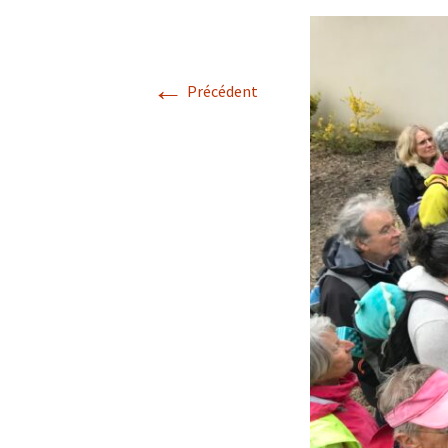
Confé
←
Précédent