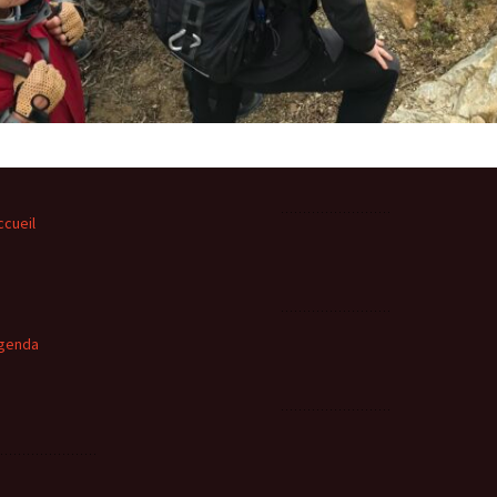
ccueil
genda