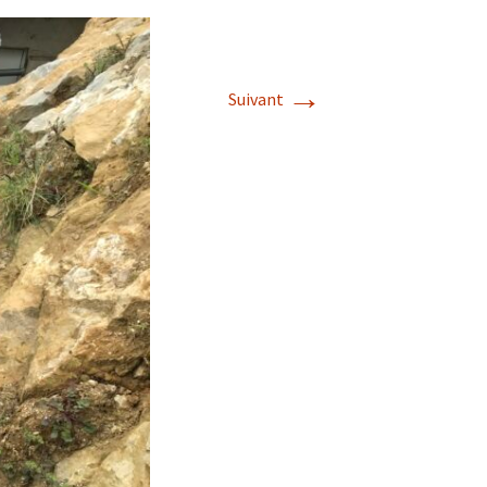
→
Suivant
s de roches
es minéraux
fleurements
roupes