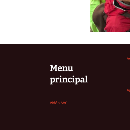
A
Menu
principal
A
Vidéo AVG