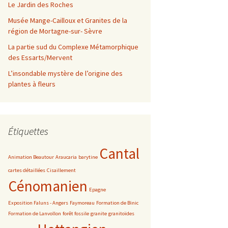
Le Jardin des Roches
Musée Mange-Cailloux et Granites de la
région de Mortagne-sur- Sèvre
La partie sud du Complexe Métamorphique
des Essarts/Mervent
L’insondable mystère de l’origine des
plantes à fleurs
Étiquettes
Cantal
Animation Beautour
Araucaria
barytine
cartes détaillées
Cisaillement
Cénomanien
Epagne
Exposition Faluns - Angers
Faymoreau
Formation de Binic
Formation de Lanvollon
forêt fossile
granite
granitoïdes