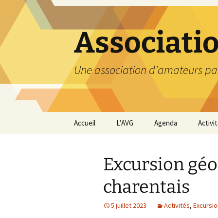
Aller
au
contenu
Associati
Une association d'amateurs pa
Accueil
L’AVG
Agenda
Activi
Qui sommes nous ?
Compt
Excursion géol
Nos coordonnées
Excurs
charentais
Nous contacter et
Travau
Adhésion
5 juillet 2023
Activités
,
Excursi
Visite
carriè