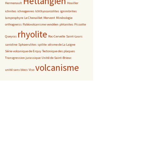
Hettangien
Hermenault
Houiller
ichnites
ichnogenres
Ichthyosarcolites
ignimbrites
lamprophyre
Le Chenaillet
Mervent
Minéralogie
orthogneiss
Paléovolcanisme vendéen
phtanites
Pissotte
rhyolite
Queyras
Roc-Cervelle
Saint-Laurs
sanidine
Sphaerulites
spilite
séisme de La Laigne
Série volcanique de Erquy
Tectonique des plaques
Transgression jurassique
Unité de Saint-Brieuc
volcanisme
unité sans blocs
Viso