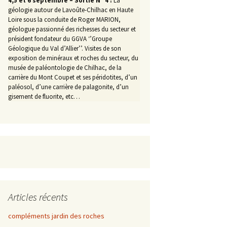
4,5 et 6 septembre – Sortie N° 4 :
La
géologie autour de Lavoûte-Chilhac en Haute
Loire sous la conduite de Roger MARION,
géologue passionné des richesses du secteur et
président fondateur du GGVA ‘’Groupe
Géologique du Val d’Allier’’. Visites de son
exposition de minéraux et roches du secteur, du
musée de paléontologie de Chilhac, de la
carrière du Mont Coupet et ses péridotites, d’un
paléosol, d’une carrière de palagonite, d’un
gisement de fluorite, etc…
Articles récents
compléments jardin des roches