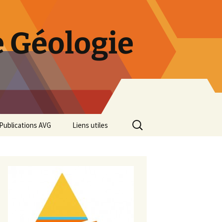
 Géologie
Rechercher :
Publications AVG
Liens utiles
Bulletins annuels
Rétrospective des 50 ans
de l’AVG
Diaporama Exposition
minéralogique AVG 2016