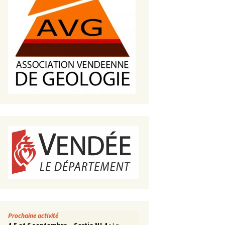
s de roches
es minéraux
fleurements
roupes
Prochaine activité