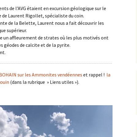
ents de l’AVG étaient en excursion géologique sur le
Expositions,
rences
Conférences…
 de Laurent Rigollet, spécialiste du coin.
nte de la Belette, Laurent nous a fait découvrir les
Galerie de photos
Roches
que supérieur.
re un affleurement de strates où les plus motivés ont
Diaporamas
Lames mince
 géodes de calcite et de la pyrite.
nt.
Galerie de vidéos
Minéraux
Cartes – schémas –
Inventaire d
Echelles des temps
vendéens
k BOHAIN sur les Ammonites vendéennes
et rappel !
la
douin
(dans la rubrique » Liens utiles »).
Carnets de voyages
Fossiles
Analyse de livres, revues,
Paysages, af
…
Photos de g