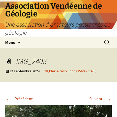
Aller
Association Vendéenne de
au
Géologie
contenu
Une association d'amateurs passionnés de
géologie
Recherc
Menu
IMG_2408
12 septembre 2024
Pleine résolution (2560 × 1920)
←
→
Précédent
Suivant