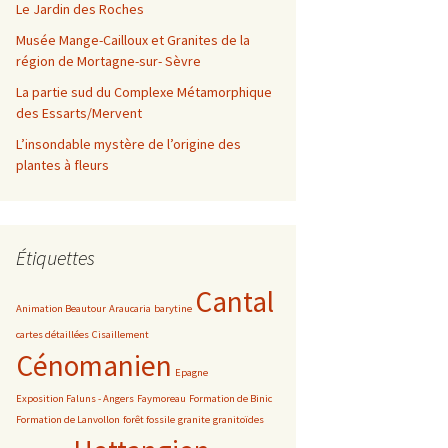
Le Jardin des Roches
Musée Mange-Cailloux et Granites de la
région de Mortagne-sur- Sèvre
La partie sud du Complexe Métamorphique
des Essarts/Mervent
L’insondable mystère de l’origine des
plantes à fleurs
Étiquettes
Cantal
Animation Beautour
Araucaria
barytine
cartes détaillées
Cisaillement
Cénomanien
Epagne
Exposition Faluns - Angers
Faymoreau
Formation de Binic
Formation de Lanvollon
forêt fossile
granite
granitoïdes