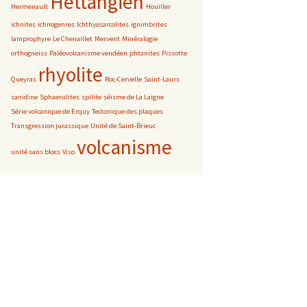
Hettangien
Hermenault
Houiller
ichnites
ichnogenres
Ichthyosarcolites
ignimbrites
lamprophyre
Le Chenaillet
Mervent
Minéralogie
orthogneiss
Paléovolcanisme vendéen
phtanites
Pissotte
rhyolite
Queyras
Roc-Cervelle
Saint-Laurs
sanidine
Sphaerulites
spilite
séisme de La Laigne
Série volcanique de Erquy
Tectonique des plaques
Transgression jurassique
Unité de Saint-Brieuc
volcanisme
unité sans blocs
Viso