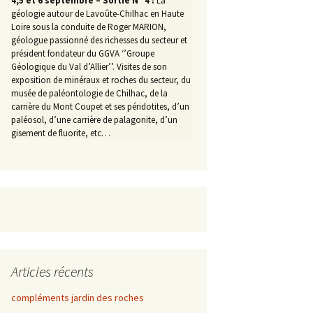
4,5 et 6 septembre – Sortie N° 4 :
La
géologie autour de Lavoûte-Chilhac en Haute
Loire sous la conduite de Roger MARION,
géologue passionné des richesses du secteur et
président fondateur du GGVA ‘’Groupe
Géologique du Val d’Allier’’. Visites de son
exposition de minéraux et roches du secteur, du
musée de paléontologie de Chilhac, de la
carrière du Mont Coupet et ses péridotites, d’un
paléosol, d’une carrière de palagonite, d’un
gisement de fluorite, etc…
Articles récents
compléments jardin des roches