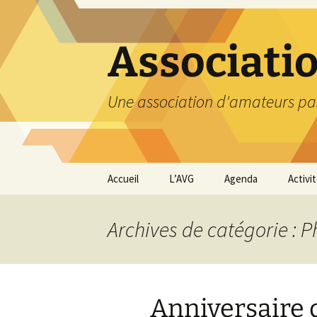
Aller
au
contenu
Associati
Une association d'amateurs pa
Accueil
L’AVG
Agenda
Activi
Qui sommes nous ?
Compt
Archives de catégorie : 
Nos coordonnées
Excurs
Nous contacter et
Travau
Adhésion
Anniversaire 
Visite
carriè