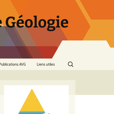
 Géologie
Rechercher :
Publications AVG
Liens utiles
Bulletins annuels
Rétrospective des 50 ans
de l’AVG
Diaporama Exposition
minéralogique AVG 2016