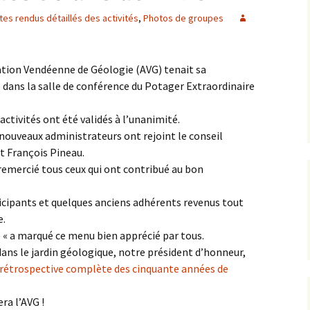
es rendus détaillés des activités
,
Photos de groupes
Expositions,
rences
Conférences…
Galerie de photos
Roches
ation Vendéenne de Géologie (AVG) tenait sa
ans la salle de conférence du Potager Extraordinaire
Diaporamas
Lames mince
activités ont été validés à l’unanimité.
Galerie de vidéos
Minéraux
nouveaux administrateurs ont rejoint le conseil
et François Pineau.
Cartes – schémas –
Inventaire d
Echelles des temps
vendéens
remercié tous ceux qui ont contribué au bon
Carnets de voyages
Fossiles
ticipants et quelques anciens adhérents revenus tout
e.
Analyse de livres, revues,
Paysages, af
e « a marqué ce menu bien apprécié par tous.
…
dans le jardin géologique, notre président d’honneur,
Photos de gr
rétrospective complète des cinquante années de
ra l’AVG !