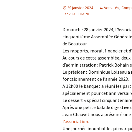
29 janvier 2024
Activités
,
Compt
Confé
Jack GUICHARD
Dimanche 28 janvier 2024, l’Associ
cinquantième Assemblée Générale d
de Beautour.
Les rapports, moral, financier et d’
Au cours de cette assemblée, deux 
d’administration : Patrick Bohain 
Le président Dominique Loizeau a 
fonctionnement de l’année 2023.
A 12h00 le banquet a réuni les par
spécialement pour cet anniversair
Le dessert « spécial cinquantenair
Après une petite balade digestive 
Jean Chauvet nous a présenté une
l’association.
Une journée inoubliable qui marque