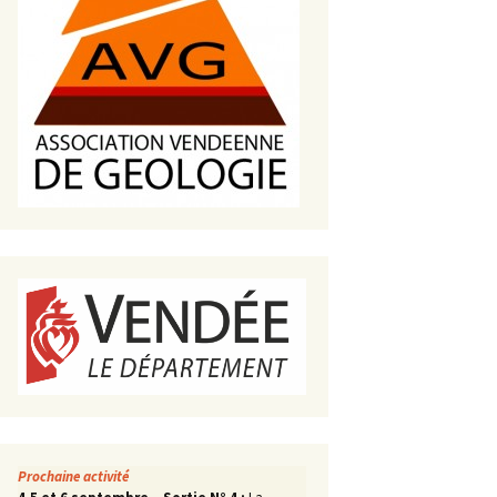
s de roches
es minéraux
fleurements
oupes
Prochaine activité