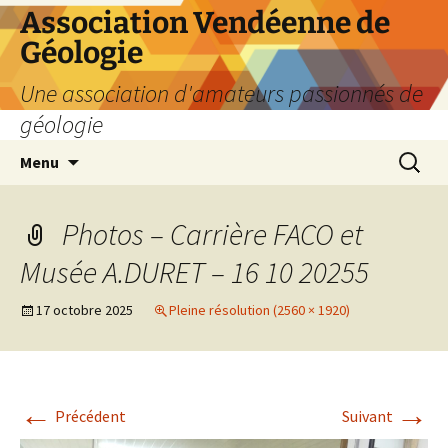
Aller
Association Vendéenne de
au
Géologie
contenu
Une association d'amateurs passionnés de
géologie
Recherc
Menu
Photos – Carrière FACO et
Musée A.DURET – 16 10 20255
17 octobre 2025
Pleine résolution (2560 × 1920)
←
→
Précédent
Suivant