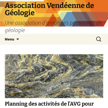
Aller
Association Vendéenne de
au
Géologie
contenu
Une association d'amateurs passionnés de
géologie
Recherc
Menu
Planning des activités de l’AVG pour