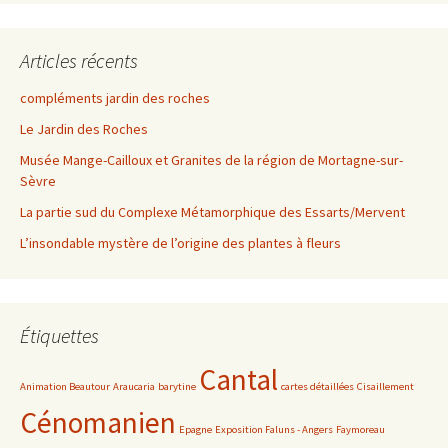
Articles récents
compléments jardin des roches
Le Jardin des Roches
Musée Mange-Cailloux et Granites de la région de Mortagne-sur-
Sèvre
La partie sud du Complexe Métamorphique des Essarts/Mervent
L’insondable mystère de l’origine des plantes à fleurs
Étiquettes
Cantal
Animation Beautour
Araucaria
barytine
cartes détaillées
Cisaillement
Cénomanien
Epagne
Exposition Faluns - Angers
Faymoreau