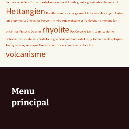
Formation de Binic
Formation de Lanvollon
forêt fossile
granite
granitoïdes
Hermenault
Hettangien
Houiller
ichnites
ichnogenres
Ichthyosarcolites
ignimbrites
lamprophyre
Le Chenaillet
Mervent
Minéralogie
orthogneiss
Paléovolcanisme vendéen
rhyolite
phtanites
Pissotte
Queyras
Roc-Cervelle
Saint-Laurs
sanidine
Sphaerulites
spilite
séisme de La Laigne
Série volcanique de Erquy
Tectonique des plaques
Transgression jurassique
Unité de Saint-Brieuc
unité sans blocs
Viso
volcanisme
Menu
principal