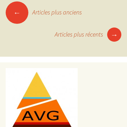
Navigation
←
Articles plus anciens
des
articles
→
Articles plus récents