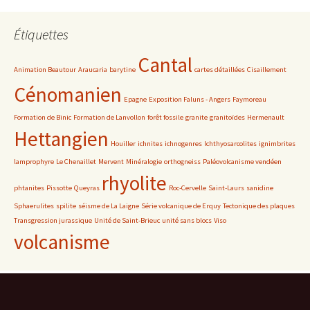
Étiquettes
Cantal
Animation Beautour
Araucaria
barytine
cartes détaillées
Cisaillement
Cénomanien
Epagne
Exposition Faluns - Angers
Faymoreau
Formation de Binic
Formation de Lanvollon
forêt fossile
granite
granitoïdes
Hermenault
Hettangien
Houiller
ichnites
ichnogenres
Ichthyosarcolites
ignimbrites
lamprophyre
Le Chenaillet
Mervent
Minéralogie
orthogneiss
Paléovolcanisme vendéen
rhyolite
phtanites
Pissotte
Queyras
Roc-Cervelle
Saint-Laurs
sanidine
Sphaerulites
spilite
séisme de La Laigne
Série volcanique de Erquy
Tectonique des plaques
Transgression jurassique
Unité de Saint-Brieuc
unité sans blocs
Viso
volcanisme