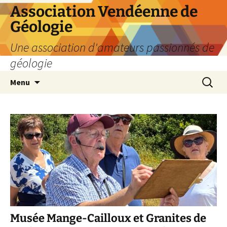
Aller
Association Vendéenne de
au
Géologie
contenu
Une association d'amateurs passionnés de
géologie
Recherc
Menu
Musée Mange-Cailloux et Granites de