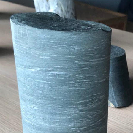
Expositions,
rences
Conférences…
Galerie de photos
Roches
Diaporamas
Lames mince
Galerie de vidéos
Minéraux
Cartes – schémas –
Inventaire d
Echelles des temps
vendéens
Carnets de voyages
Fossiles
Analyse de livres, revues,
Paysages, af
…
Photos de g