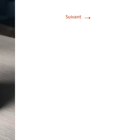
→
Suivant
s de roches
es minéraux
fleurements
roupes