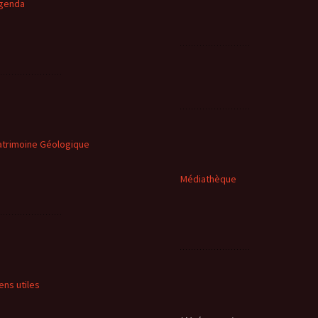
genda
atrimoine Géologique
Médiathèque
iens utiles