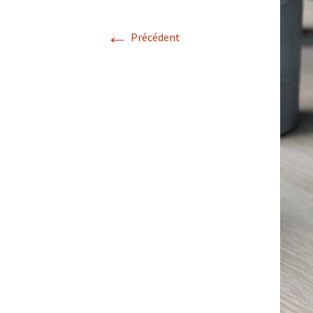
←
Confé
Précédent