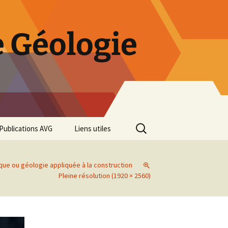
 Géologie
Rechercher :
Publications AVG
Liens utiles
Bulletins annuels
que ou géologie appliquée à la construction
Rétrospective des 50 ans
Pleine résolution (1920 × 2560)
de l’AVG
Diaporama Exposition
minéralogique AVG 2016