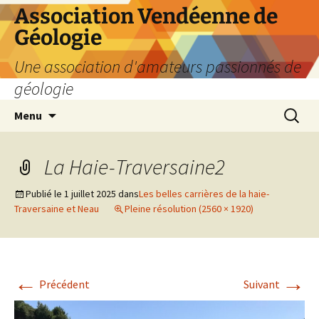
Aller
Association Vendéenne de
au
Géologie
contenu
Une association d'amateurs passionnés de
géologie
Recherc
Menu
La Haie-Traversaine2
Publié le
1 juillet 2025
dans
Les belles carrières de la haie-
Traversaine et Neau
Pleine résolution (2560 × 1920)
←
→
Précédent
Suivant