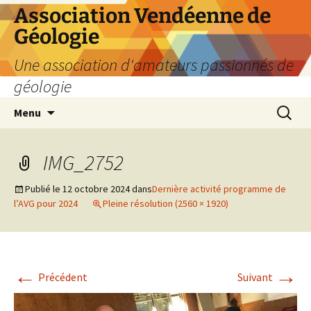
Aller
Association Vendéenne de
au
Géologie
contenu
Une association d'amateurs passionnés de
géologie
Recherc
Menu
IMG_2752
Publié le
12 octobre 2024
dans
Dernière activité programme de
l’AVG pour 2024
Pleine résolution (2560 × 1920)
←
→
Précédent
Suivant