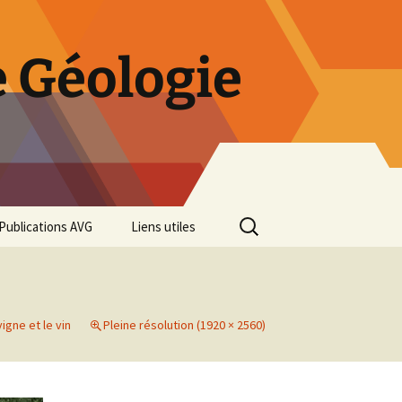
 Géologie
Rechercher :
Publications AVG
Liens utiles
Bulletins annuels
Rétrospective des 50 ans
de l’AVG
vigne et le vin
Pleine résolution (1920 × 2560)
Diaporama Exposition
minéralogique AVG 2016