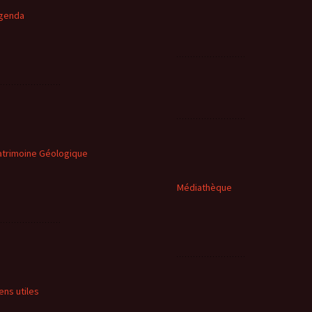
genda
atrimoine Géologique
Médiathèque
iens utiles