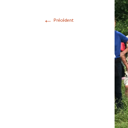
Confé
←
Précédent