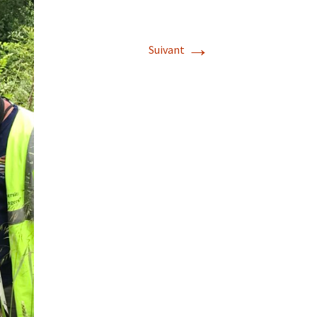
→
Suivant
s de roches
es minéraux
fleurements
roupes