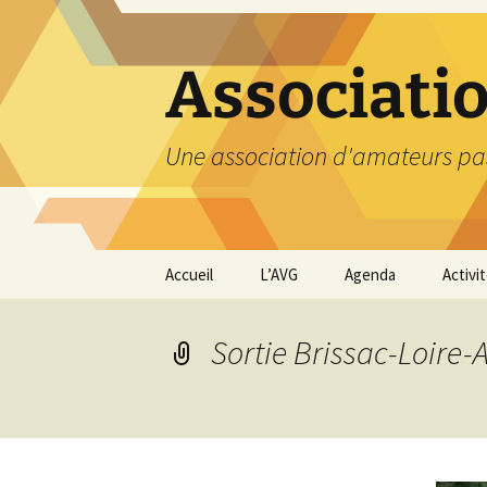
Aller
au
contenu
Associati
Une association d'amateurs pa
Accueil
L’AVG
Agenda
Activi
Qui sommes nous ?
Compt
Sortie Brissac-Loire
Nos coordonnées
Excurs
Nous contacter et
Travau
Adhésion
Visite
carriè