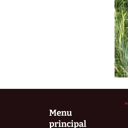
A
Menu
principal