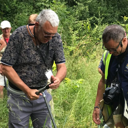
Expositions,
rences
Conférences…
Galerie de photos
Roches
Diaporamas
Lames mince
Galerie de vidéos
Minéraux
Cartes – schémas –
Inventaire d
Echelles des temps
vendéens
Carnets de voyages
Fossiles
Analyse de livres, revues,
Paysages, af
…
Photos de g