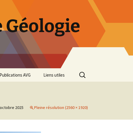
 Géologie
Rechercher :
Publications AVG
Liens utiles
Bulletins annuels
Rétrospective des 50 ans
de l’AVG
 octobre 2025
Pleine résolution (2560 × 1920)
Diaporama Exposition
minéralogique AVG 2016