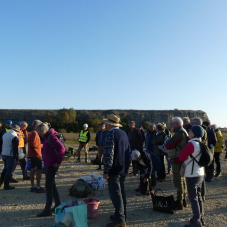
Expositions,
rences
Conférences…
Galerie de photos
Roches
Diaporamas
Lames mince
Galerie de vidéos
Minéraux
Cartes – schémas –
Inventaire d
Echelles des temps
vendéens
Carnets de voyages
Fossiles
Analyse de livres, revues,
Paysages, af
…
Photos de g