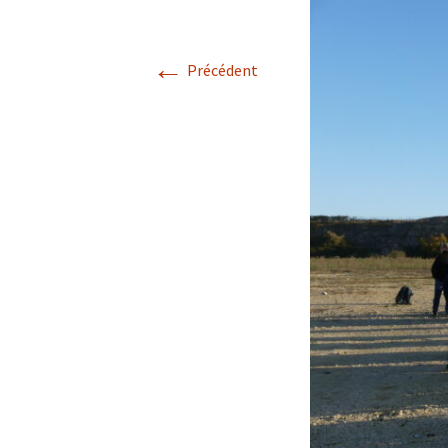
Confé
←
Précédent