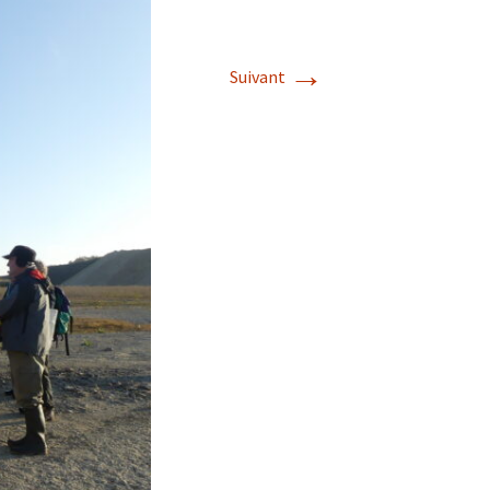
→
Suivant
s de roches
es minéraux
fleurements
roupes