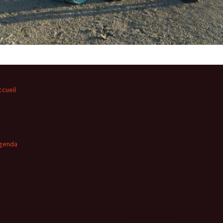
ccueil
genda