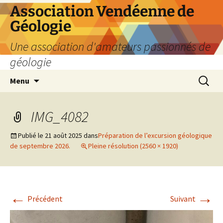
Aller
Association Vendéenne de
au
Géologie
contenu
Une association d'amateurs passionnés de
géologie
Recherc
Menu
IMG_4082
Publié le
21 août 2025
dans
Préparation de l’excursion géologique
de septembre 2026.
Pleine résolution (2560 × 1920)
←
→
Précédent
Suivant