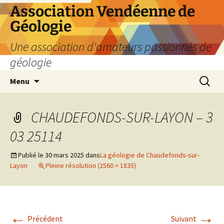
Aller
Association Vendéenne de
au
Géologie
contenu
Une association d'amateurs passionnés de
géologie
Recherc
Menu
CHAUDEFONDS-SUR-LAYON – 3
03 25114
Publié le
30 mars 2025
dans
La géologie de Chaudefonds-sur-
Layon
Pleine résolution (2560 × 1835)
←
→
Précédent
Suivant