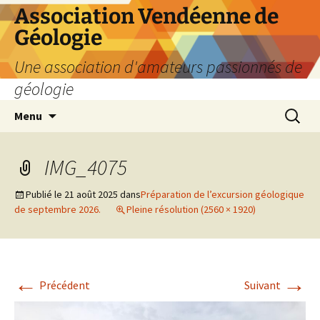
Aller
Association Vendéenne de
au
Géologie
contenu
Une association d'amateurs passionnés de
géologie
Recherc
Menu
IMG_4075
Publié le
21 août 2025
dans
Préparation de l’excursion géologique
de septembre 2026.
Pleine résolution (2560 × 1920)
←
→
Précédent
Suivant