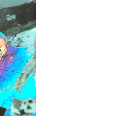
s de roches
es minéraux
fleurements
roupes