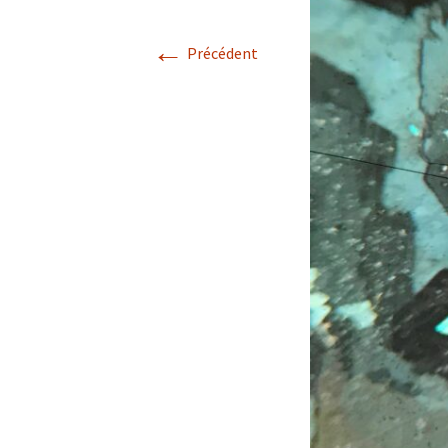
←
Confé
Précédent