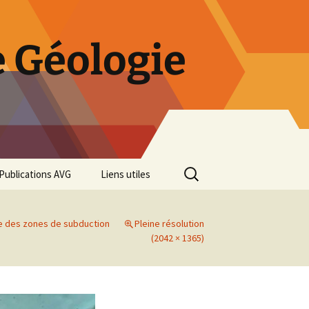
 Géologie
Rechercher :
Publications AVG
Liens utiles
Bulletins annuels
 des zones de subduction
Pleine résolution
Rétrospective des 50 ans
(2042 × 1365)
de l’AVG
Diaporama Exposition
minéralogique AVG 2016