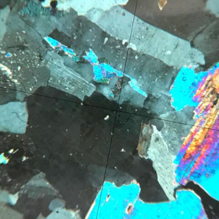
Expositions,
rences
Conférences…
Galerie de photos
Roches
Diaporamas
Lames mince
Galerie de vidéos
Minéraux
Cartes – schémas –
Inventaire d
Echelles des temps
vendéens
Carnets de voyages
Fossiles
Analyse de livres, revues,
Paysages, af
…
Photos de g