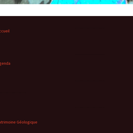
ccueil
genda
atrimoine Géologique