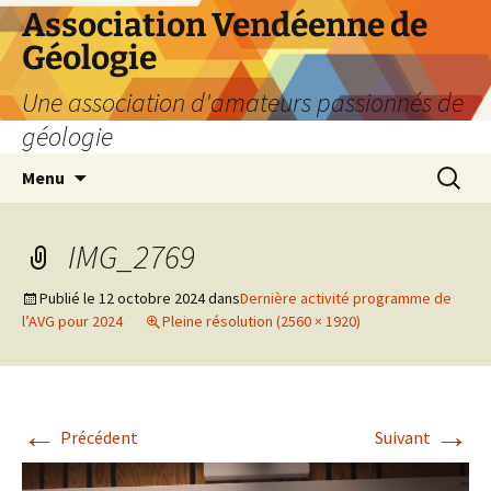
Aller
Association Vendéenne de
au
Géologie
contenu
Une association d'amateurs passionnés de
géologie
Recherc
Menu
IMG_2769
Publié le
12 octobre 2024
dans
Dernière activité programme de
l’AVG pour 2024
Pleine résolution (2560 × 1920)
←
→
Précédent
Suivant