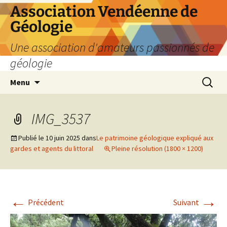
Aller
Association Vendéenne de
au
Géologie
contenu
Une association d'amateurs passionnés de
géologie
Recherc
Menu
IMG_3537
Publié le
10 juin 2025
dans
Le patrimoine géologique expliqué aux
gardes et agents du littoral
Pleine résolution (1800 × 1200)
←
→
Précédent
Suivant