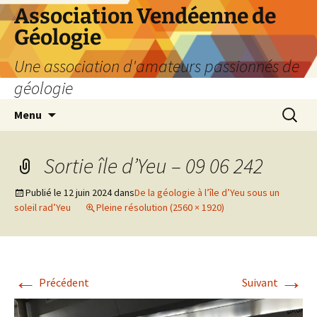
Aller
Association Vendéenne de
au
Géologie
contenu
Une association d'amateurs passionnés de
géologie
Recherc
Menu
Sortie île d’Yeu – 09 06 242
Publié le
12 juin 2024
dans
De la géologie à l’île d’Yeu sous un
soleil rad’Yeu
Pleine résolution (2560 × 1920)
←
→
Précédent
Suivant