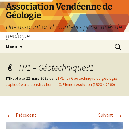
Aller
Association Vendéenne de
au
Géologie
contenu
Une association d'amateurs passionnés de
géologie
Recherc
Menu
TP1 – Géotechnique31
Publié le
22 mars 2025
dans
TP1 : La Géotechnique ou géologie
appliquée à la construction
Pleine résolution (1920 × 2560)
←
→
Précédent
Suivant