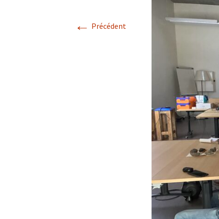
←
Confé
Précédent