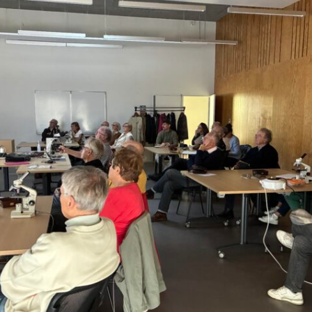
Expositions,
rences
Conférences…
Galerie de photos
Roches
Diaporamas
Lames mince
Galerie de vidéos
Minéraux
Cartes – schémas –
Inventaire d
Echelles des temps
vendéens
Carnets de voyages
Fossiles
Analyse de livres, revues,
Paysages, af
…
Photos de g