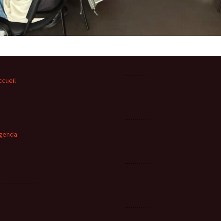
ccueil
genda