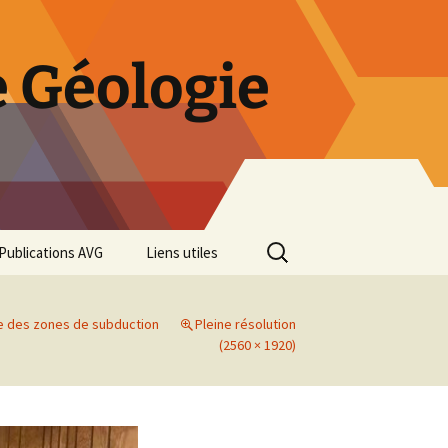
 Géologie
Rechercher :
Publications AVG
Liens utiles
Bulletins annuels
 des zones de subduction
Pleine résolution
Rétrospective des 50 ans
(2560 × 1920)
de l’AVG
Diaporama Exposition
minéralogique AVG 2016