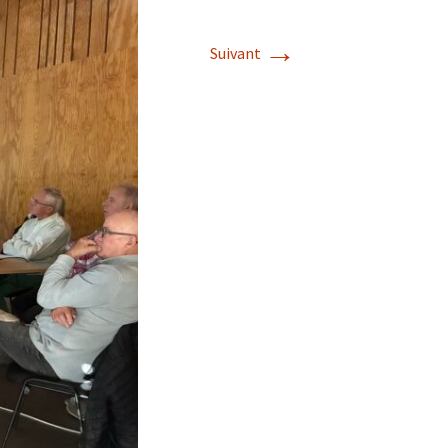
→
Suivant
s de roches
es minéraux
fleurements
roupes