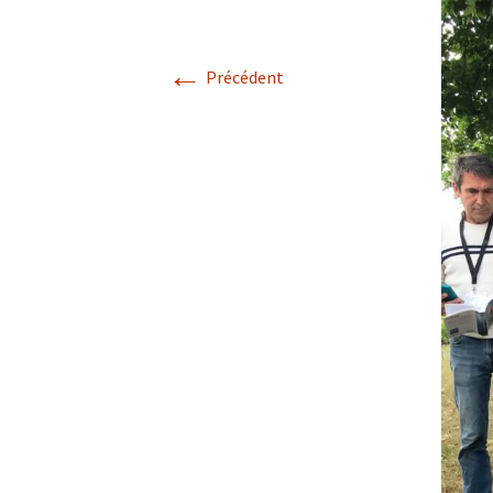
Confé
←
Précédent