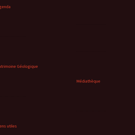
genda
atrimoine Géologique
Médiathèque
iens utiles