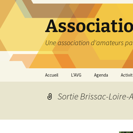
Aller
au
contenu
Associati
Une association d'amateurs pa
Accueil
L’AVG
Agenda
Activi
Qui sommes nous ?
Compt
Sortie Brissac-Loire
Nos coordonnées
Excurs
Nous contacter et
Travau
Adhésion
Visite
carriè