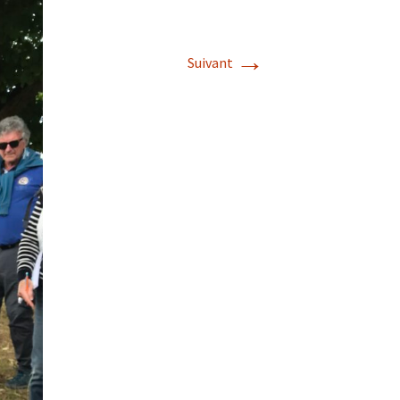
→
Suivant
s de roches
es minéraux
fleurements
roupes