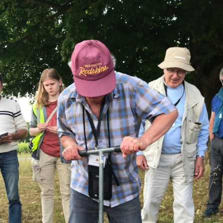
Expositions,
rences
Conférences…
Galerie de photos
Roches
Diaporamas
Lames mince
Galerie de vidéos
Minéraux
Cartes – schémas –
Inventaire d
Echelles des temps
vendéens
Carnets de voyages
Fossiles
Analyse de livres, revues,
Paysages, af
…
Photos de g