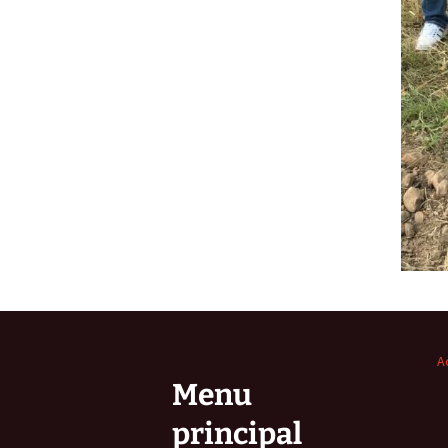
A
Menu
principal