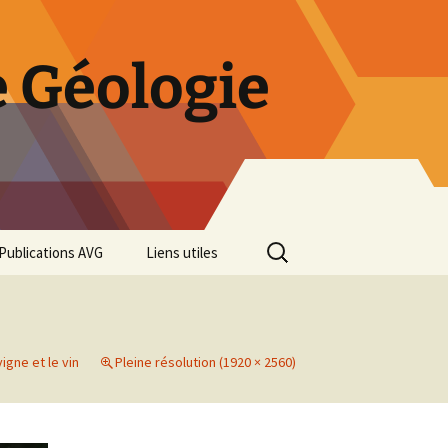
 Géologie
Rechercher :
Publications AVG
Liens utiles
Bulletins annuels
Rétrospective des 50 ans
de l’AVG
vigne et le vin
Pleine résolution (1920 × 2560)
Diaporama Exposition
minéralogique AVG 2016