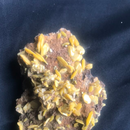
Expositions,
rences
Conférences…
Galerie de photos
Roches
Diaporamas
Lames mince
Galerie de vidéos
Minéraux
Cartes – schémas –
Inventaire d
Echelles des temps
vendéens
Carnets de voyages
Fossiles
Analyse de livres, revues,
Paysages, af
…
Photos de g