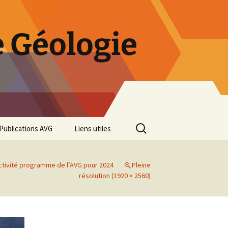
 Géologie
Rechercher :
Publications AVG
Liens utiles
Bulletins annuels
ctivité programme de l’AVG pour 2024
Pleine
Rétrospective des 50 ans
résolution (1920 × 2560)
de l’AVG
Diaporama Exposition
minéralogique AVG 2016