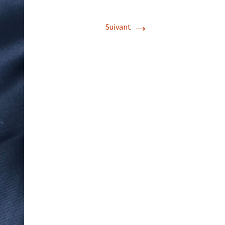
→
Suivant
s de roches
es minéraux
fleurements
roupes