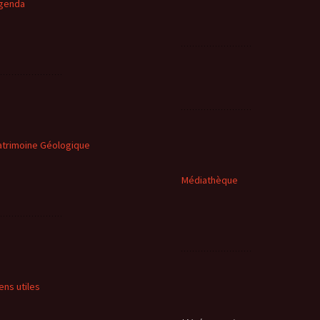
genda
atrimoine Géologique
Médiathèque
iens utiles