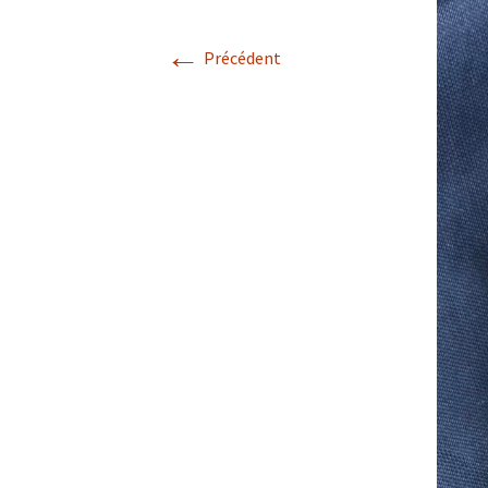
←
Confé
Précédent