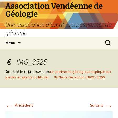
Aller
Association Vendéenne de
au
Géologie
contenu
Une association d'amateurs passionnés de
géologie
Recherc
Menu
IMG_3525
Publié le
10 juin 2025
dans
Le patrimoine géologique expliqué aux
gardes et agents du littoral
Pleine résolution (1800 × 1200)
←
→
Précédent
Suivant