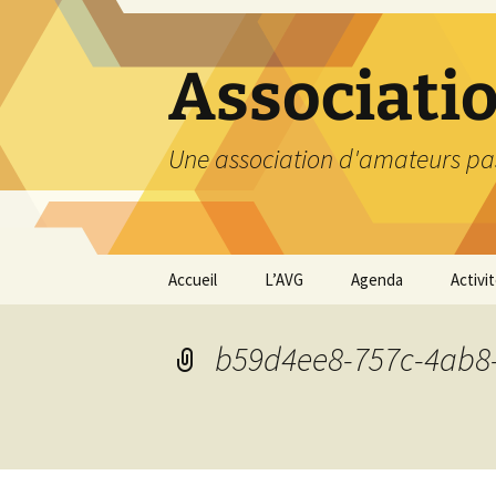
Aller
au
contenu
Associati
Une association d'amateurs pa
Accueil
L’AVG
Agenda
Activi
Qui sommes nous ?
Compt
b59d4ee8-757c-4ab8
Nos coordonnées
Excurs
Nous contacter et
Travau
Adhésion
Visite
carriè