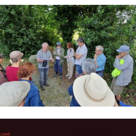
Expositions,
rences
Conférences…
Galerie de photos
Roches
Diaporamas
Lames mince
Galerie de vidéos
Minéraux
Cartes – schémas –
Inventaire d
Echelles des temps
vendéens
Carnets de voyages
Fossiles
Analyse de livres, revues,
Paysages, af
…
Photos de g
ccueil