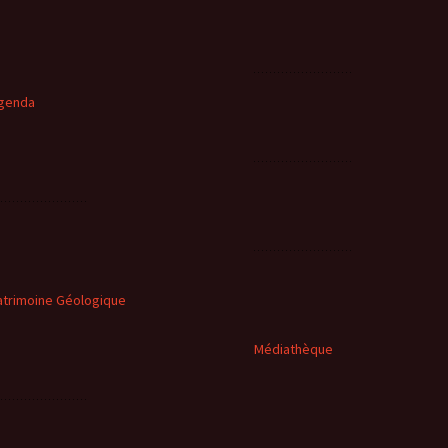
genda
atrimoine Géologique
Médiathèque