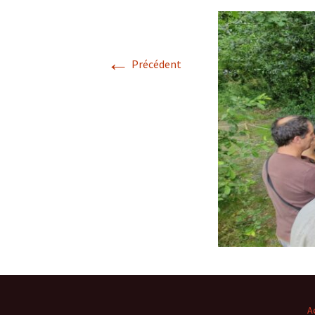
Confé
←
Précédent
A