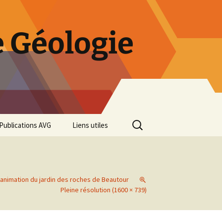
 Géologie
Rechercher :
Publications AVG
Liens utiles
Bulletins annuels
Rétrospective des 50 ans
de l’AVG
’animation du jardin des roches de Beautour
Pleine résolution (1600 × 739)
Diaporama Exposition
minéralogique AVG 2016