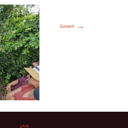
→
Suivant
s de roches
es minéraux
fleurements
roupes
L'AVG