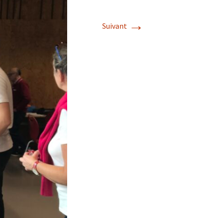
→
Suivant
s de roches
es minéraux
fleurements
roupes