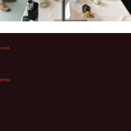
ccueil
genda