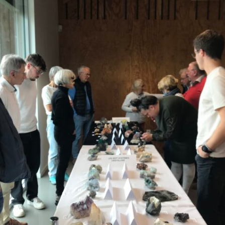
Expositions,
rences
Conférences…
Galerie de photos
Roches
Diaporamas
Lames mince
Galerie de vidéos
Minéraux
Cartes – schémas –
Inventaire d
Echelles des temps
vendéens
Carnets de voyages
Fossiles
Analyse de livres, revues,
Paysages, af
…
Photos de g