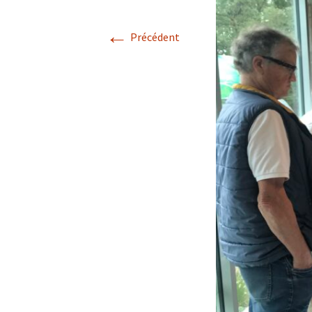
←
Confé
Précédent