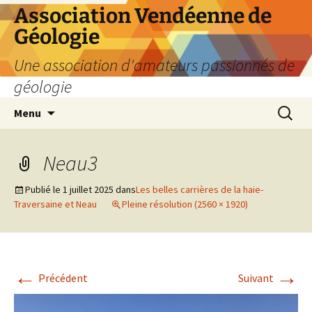
Aller
Association Vendéenne de
au
Géologie
contenu
Une association d'amateurs passionnés de
géologie
Recherc
Menu
Neau3
Publié le
1 juillet 2025
dans
Les belles carrières de la haie-
Traversaine et Neau
Pleine résolution (2560 × 1920)
←
→
Précédent
Suivant