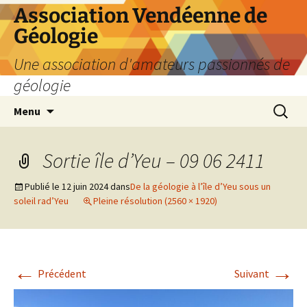
Aller
Association Vendéenne de
au
Géologie
contenu
Une association d'amateurs passionnés de
géologie
Recherc
Menu
Sortie île d’Yeu – 09 06 2411
Publié le
12 juin 2024
dans
De la géologie à l’île d’Yeu sous un
soleil rad’Yeu
Pleine résolution (2560 × 1920)
←
→
Précédent
Suivant