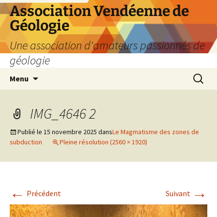
Aller
Association Vendéenne de
au
Géologie
contenu
Une association d'amateurs passionnés de
géologie
Recherc
Menu
IMG_4646 2
Publié le
15 novembre 2025
dans
Le Magmatisme des zones de
subduction
Pleine résolution (2560 × 1920)
←
→
Précédent
Suivant