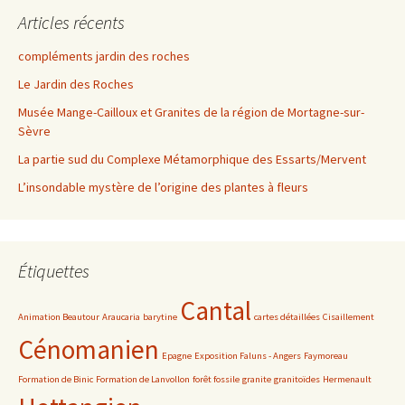
Articles récents
compléments jardin des roches
Le Jardin des Roches
Musée Mange-Cailloux et Granites de la région de Mortagne-sur-
Sèvre
La partie sud du Complexe Métamorphique des Essarts/Mervent
L’insondable mystère de l’origine des plantes à fleurs
Étiquettes
Cantal
Animation Beautour
Araucaria
barytine
cartes détaillées
Cisaillement
Cénomanien
Epagne
Exposition Faluns - Angers
Faymoreau
Formation de Binic
Formation de Lanvollon
forêt fossile
granite
granitoïdes
Hermenault