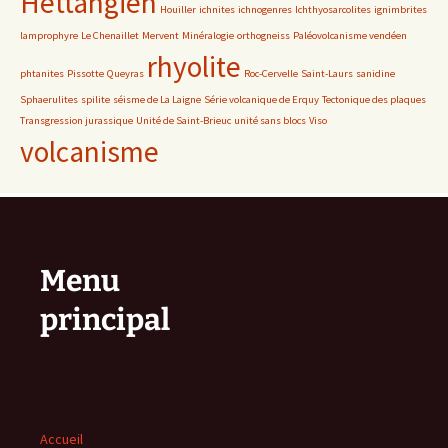
Hettangien
Houiller
ichnites
ichnogenres
Ichthyosarcolites
ignimbrites
lamprophyre
Le Chenaillet
Mervent
Minéralogie
orthogneiss
Paléovolcanisme vendéen
rhyolite
phtanites
Pissotte
Queyras
Roc-Cervelle
Saint-Laurs
sanidine
Sphaerulites
spilite
séisme de La Laigne
Série volcanique de Erquy
Tectonique des plaques
Transgression jurassique
Unité de Saint-Brieuc
unité sans blocs
Viso
volcanisme
Menu
principal
Accueil