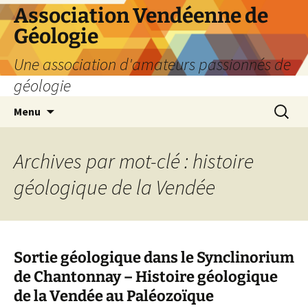
Aller
Association Vendéenne de
au
Géologie
contenu
Une association d'amateurs passionnés de
géologie
Recherc
Menu
Archives par mot-clé : histoire
géologique de la Vendée
Sortie géologique dans le Synclinorium
de Chantonnay – Histoire géologique
de la Vendée au Paléozoïque