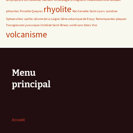
rhyolite
phtanites
Pissotte
Queyras
Roc-Cervelle
Saint-Laurs
sanidine
Sphaerulites
spilite
séisme de La Laigne
Série volcanique de Erquy
Tectonique des plaques
Transgression jurassique
Unité de Saint-Brieuc
unité sans blocs
Viso
volcanisme
Menu
principal
Accueil