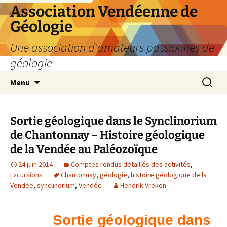
Aller
Association Vendéenne de
au
Géologie
contenu
Une association d'amateurs passionnés de
géologie
Recherc
Menu
Sortie géologique dans le Synclinorium
de Chantonnay – Histoire géologique
de la Vendée au Paléozoïque
24 juin 2014
Comptes rendus détaillés des activités
,
Excursions
Chantonnay
,
géologie
,
histoire géologique de la
Vendée
,
synclinorium
,
Vendée
Hendrik Vreken
Sortie géologique dans