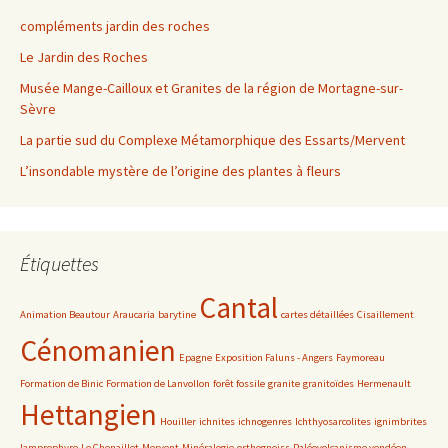
compléments jardin des roches
Le Jardin des Roches
Musée Mange-Cailloux et Granites de la région de Mortagne-sur-
Sèvre
La partie sud du Complexe Métamorphique des Essarts/Mervent
L’insondable mystère de l’origine des plantes à fleurs
Étiquettes
Cantal
Animation Beautour
Araucaria
barytine
cartes détaillées
Cisaillement
Cénomanien
Epagne
Exposition Faluns - Angers
Faymoreau
Formation de Binic
Formation de Lanvollon
forêt fossile
granite
granitoïdes
Hermenault
Hettangien
Houiller
ichnites
ichnogenres
Ichthyosarcolites
ignimbrites
lamprophyre
Le Chenaillet
Mervent
Minéralogie
orthogneiss
Paléovolcanisme vendéen