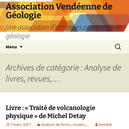
Aller
Association Vendéenne de
au
Géologie
contenu
Une association d'amateurs passionnés de
géologie
Recherc
Menu
Archives de catégorie : Analyse de
livres, revues,…
Livre : « Traité de volcanologie
physique » de Michel Detay
7 mars 2017
Analyse de livres, revues,...
Hendrik