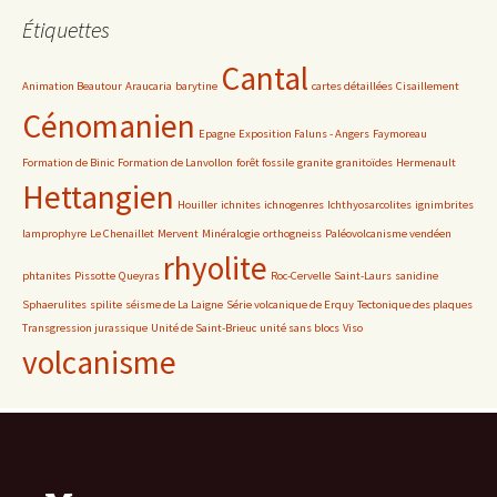
Étiquettes
Cantal
Animation Beautour
Araucaria
barytine
cartes détaillées
Cisaillement
Cénomanien
Epagne
Exposition Faluns - Angers
Faymoreau
Formation de Binic
Formation de Lanvollon
forêt fossile
granite
granitoïdes
Hermenault
Hettangien
Houiller
ichnites
ichnogenres
Ichthyosarcolites
ignimbrites
lamprophyre
Le Chenaillet
Mervent
Minéralogie
orthogneiss
Paléovolcanisme vendéen
rhyolite
phtanites
Pissotte
Queyras
Roc-Cervelle
Saint-Laurs
sanidine
Sphaerulites
spilite
séisme de La Laigne
Série volcanique de Erquy
Tectonique des plaques
Transgression jurassique
Unité de Saint-Brieuc
unité sans blocs
Viso
volcanisme