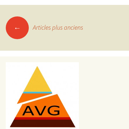
Navigation
←
Articles plus anciens
des
articles