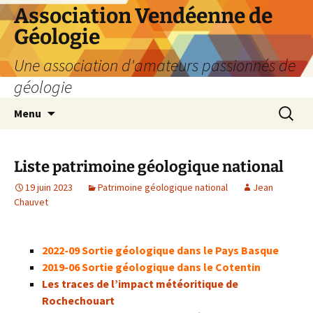
Aller
Association Vendéenne de
au
Géologie
contenu
Une association d'amateurs passionnés de
géologie
Recherc
Menu
Liste patrimoine géologique national
19 juin 2023
Patrimoine géologique national
Jean
Chauvet
2022-09 Sortie géologique dans le Pays Basque
2019-06 Sortie géologique dans le Cotentin
Les traces de l’impact météoritique de
Rochechouart