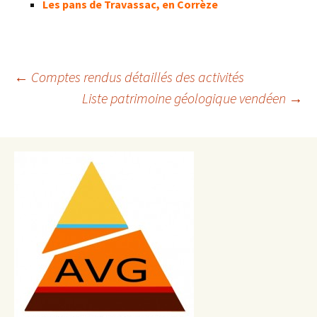
Les pans de Travassac, en Corrèze
Navigation
←
Comptes rendus détaillés des activités
Liste patrimoine géologique vendéen
→
des
articles