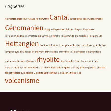
Étiquettes
Cantal
Animation Beautour
Araucaria
barytine
cartes détaillées
Cisaillement
Cénomanien
Epagne
Exposition Faluns - Angers
Faymoreau
Formation de Binic
Formation de Lanvollon
forêt fossile
granite
granitoïdes
Hermenault
Hettangien
Houiller
ichnites
ichnogenres
Ichthyosarcolites
ignimbrites
lamprophyre
Le Chenaillet
Mervent
Minéralogie
orthogneiss
Paléovolcanisme vendéen
rhyolite
phtanites
Pissotte
Queyras
Roc-Cervelle
Saint-Laurs
sanidine
Sphaerulites
spilite
séisme de La Laigne
Série volcanique de Erquy
Tectonique des plaques
Transgression jurassique
Unité de Saint-Brieuc
unité sans blocs
Viso
volcanisme