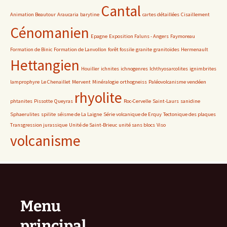
Cantal
Animation Beautour
Araucaria
barytine
cartes détaillées
Cisaillement
Cénomanien
Epagne
Exposition Faluns - Angers
Faymoreau
Formation de Binic
Formation de Lanvollon
forêt fossile
granite
granitoïdes
Hermenault
Hettangien
Houiller
ichnites
ichnogenres
Ichthyosarcolites
ignimbrites
lamprophyre
Le Chenaillet
Mervent
Minéralogie
orthogneiss
Paléovolcanisme vendéen
rhyolite
phtanites
Pissotte
Queyras
Roc-Cervelle
Saint-Laurs
sanidine
Sphaerulites
spilite
séisme de La Laigne
Série volcanique de Erquy
Tectonique des plaques
Transgression jurassique
Unité de Saint-Brieuc
unité sans blocs
Viso
volcanisme
Menu
principal