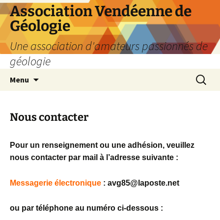
Aller
Association Vendéenne de
au
Géologie
contenu
Une association d'amateurs passionnés de
géologie
Recherc
Menu
Nous contacter
Pour un renseignement ou une adhésion, veuillez
nous contacter par mail à l’adresse suivante :
Messagerie électronique
: avg85@laposte.net
ou par téléphone au numéro ci-dessous :