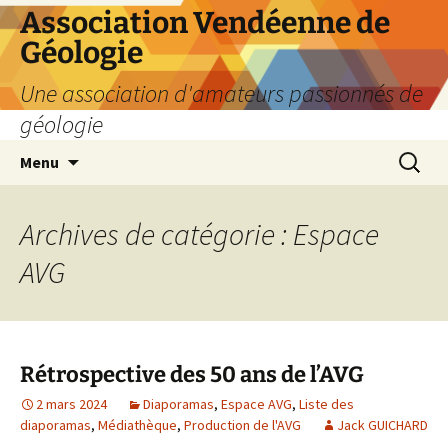
Aller
Association Vendéenne de
au
Géologie
contenu
Une association d'amateurs passionnés de
géologie
Recherc
Menu
Archives de catégorie : Espace
AVG
Rétrospective des 50 ans de l’AVG
2 mars 2024
Diaporamas
,
Espace AVG
,
Liste des
diaporamas
,
Médiathèque
,
Production de l'AVG
Jack GUICHARD