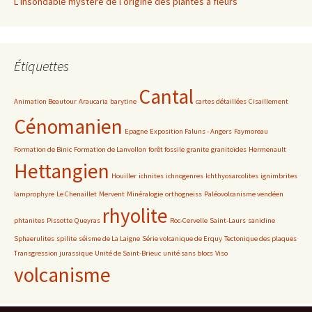
L’insondable mystère de l’origine des plantes à fleurs
Étiquettes
Cantal
Animation Beautour
Araucaria
barytine
cartes détaillées
Cisaillement
Cénomanien
Epagne
Exposition Faluns - Angers
Faymoreau
Formation de Binic
Formation de Lanvollon
forêt fossile
granite
granitoïdes
Hermenault
Hettangien
Houiller
ichnites
ichnogenres
Ichthyosarcolites
ignimbrites
lamprophyre
Le Chenaillet
Mervent
Minéralogie
orthogneiss
Paléovolcanisme vendéen
rhyolite
phtanites
Pissotte
Queyras
Roc-Cervelle
Saint-Laurs
sanidine
Sphaerulites
spilite
séisme de La Laigne
Série volcanique de Erquy
Tectonique des plaques
Transgression jurassique
Unité de Saint-Brieuc
unité sans blocs
Viso
volcanisme