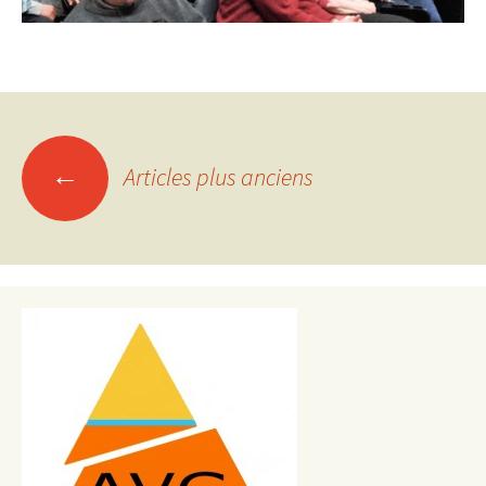
Navigation
←
Articles plus anciens
des
articles