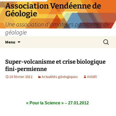
Aller
Association Vendéenne de
au
Géologie
contenu
Une association d'amateurs passionnés de
géologie
Recherc
Menu
Super-volcanisme et crise biologique
fini-permienne
16 février 2012
Actualités géologiques
AVG85
« Pour la Science » – 27.01.2012