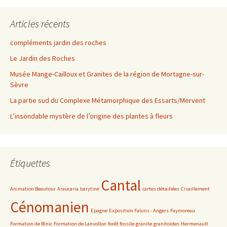
Articles récents
compléments jardin des roches
Le Jardin des Roches
Musée Mange-Cailloux et Granites de la région de Mortagne-sur-
Sèvre
La partie sud du Complexe Métamorphique des Essarts/Mervent
L’insondable mystère de l’origine des plantes à fleurs
Étiquettes
Cantal
Animation Beautour
Araucaria
barytine
cartes détaillées
Cisaillement
Cénomanien
Epagne
Exposition Faluns - Angers
Faymoreau
Formation de Binic
Formation de Lanvollon
forêt fossile
granite
granitoïdes
Hermenault