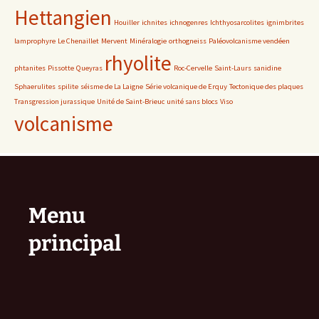
Hettangien
Houiller
ichnites
ichnogenres
Ichthyosarcolites
ignimbrites
lamprophyre
Le Chenaillet
Mervent
Minéralogie
orthogneiss
Paléovolcanisme vendéen
rhyolite
phtanites
Pissotte
Queyras
Roc-Cervelle
Saint-Laurs
sanidine
Sphaerulites
spilite
séisme de La Laigne
Série volcanique de Erquy
Tectonique des plaques
Transgression jurassique
Unité de Saint-Brieuc
unité sans blocs
Viso
volcanisme
Menu
principal