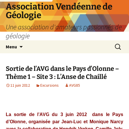
Aller
Association Vendéenne de
au
Géologie
contenu
Une association d'amateurs passionnés de
géologie
Recherc
Menu
Sortie de l’AVG dans le Pays d’Olonne –
Thème 1 – Site 3 : L’Anse de Chaillé
11 juin 2012
Excursions
AVG85
La sortie de l’AVG du 3 juin 2012 dans le Pays
d’Olonne, organisée par Jean-Luc et Monique Narcy
avec la collaboration de Hendrik Vreken, Camille Joly,