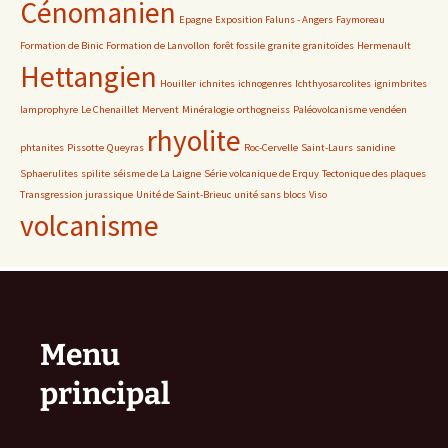
Cénomanien
Epagne
Exposition Faluns - Angers
Faymoreau
Formation de Binic
Formation de Lanvollon
forêt fossile
granite
granitoïdes
Hermenault
Hettangien
Houiller
ichnites
ichnogenres
Ichthyosarcolites
ignimbrites
lamprophyre
Le Chenaillet
Mervent
Minéralogie
orthogneiss
Paléovolcanisme vendéen
rhyolite
phtanites
Pissotte
Queyras
Roc-Cervelle
Saint-Laurs
sanidine
Sphaerulites
spilite
séisme de La Laigne
Série volcanique de Erquy
Tectonique des plaques
Transgression jurassique
Unité de Saint-Brieuc
unité sans blocs
Viso
volcanisme
Menu
principal