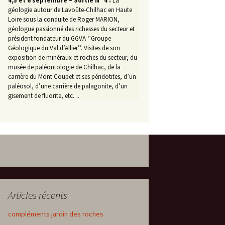
4,5 et 6 septembre – Sortie N° 4 :
La
géologie autour de Lavoûte-Chilhac en Haute
Loire sous la conduite de Roger MARION,
géologue passionné des richesses du secteur et
président fondateur du GGVA ‘’Groupe
Géologique du Val d’Allier’’. Visites de son
exposition de minéraux et roches du secteur, du
musée de paléontologie de Chilhac, de la
carrière du Mont Coupet et ses péridotites, d’un
paléosol, d’une carrière de palagonite, d’un
gisement de fluorite, etc…
Articles récents
compléments jardin des roches