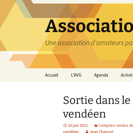
Aller
au
contenu
Associati
Une association d'amateurs pa
Accueil
L’AVG
Agenda
Activi
Qui sommes nous ?
Compt
Sortie dans le
Nos coordonnées
Excurs
vendéen
Nous contacter et
Travau
Adhésion
26 juin 2022
Comptes rendus dét
Visite
vendéen
Jean Chauvet
carriè