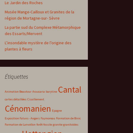
Le Jardin des Roches
Musée Mange-Cailloux et Granites de la
région de Mortagne-sur- Sèvre
La partie sud du Complexe Métamorphique
des Essarts/Mervent
L’insondable mystère de l’origine des
plantes à fleurs
Étiquettes
Cantal
Animation Beautour
Araucaria
barytine
cartes détaillées
Cisaillement
Cénomanien
Epagne
Exposition Faluns - Angers
Faymoreau
Formation de Binic
Formation de Lanvollon
forêt fossile
granite
granitoïdes