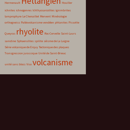
Hettangien
Hermenault
Houiller
ichnites
ichnogenres
Ichthyosarcolites
ignimbrites
lamprophyre
Le Chenaillet
Mervent
Minéralogie
orthogneiss
Paléovolcanisme vendéen
phtanites
Pissotte
rhyolite
Queyras
Roc-Cervelle
Saint-Laurs
sanidine
Sphaerulites
spilite
séisme de La Laigne
Série volcanique de Erquy
Tectonique des plaques
Transgression jurassique
Unité de Saint-Brieuc
volcanisme
unité sans blocs
Viso