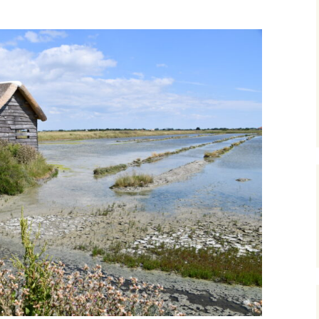
Expositions,
rences
Conférences…
Galerie de photos
Roches
Diaporamas
Lames mince
Galerie de vidéos
Minéraux
Cartes – schémas –
Inventaire d
Echelles des temps
vendéens
Carnets de voyages
Fossiles
Analyse de livres, revues,
Paysages, af
…
Photos de g