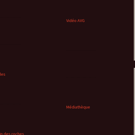
Vidéo AVG
cles
Médiathèque
in des roches