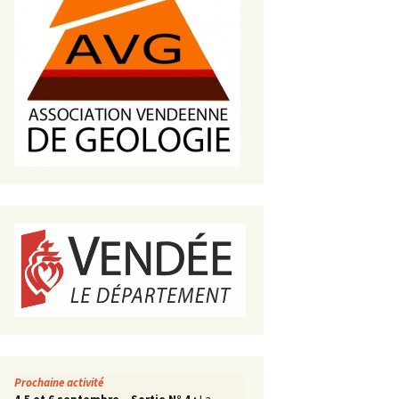
s de roches
es minéraux
fleurements
roupes
Prochaine activité