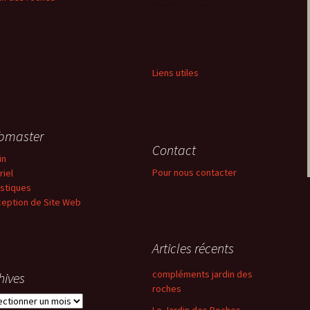
Liens utiles
bmaster
Contact
in
Pour nous contacter
riel
istiques
eption de Site Web
Articles récents
compléments jardin des
hives
roches
ives
Le Jardin des Roches