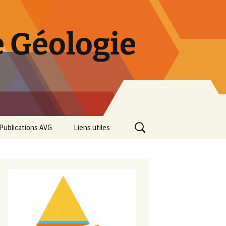
 Géologie
Rechercher :
Publications AVG
Liens utiles
Bulletins annuels
Rétrospective des 50 ans
de l’AVG
Diaporama Exposition
minéralogique AVG 2016