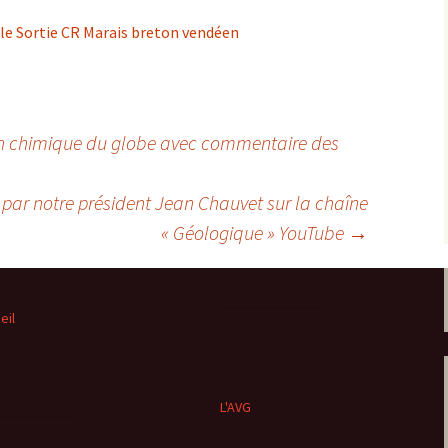
cle Sortie CR Marais breton vendéen
on chimique du globe avec commentaire des
 par notre président Jean Chauvet sur la chaîne
« Géologique » YouTube
→
eil
L'AVG