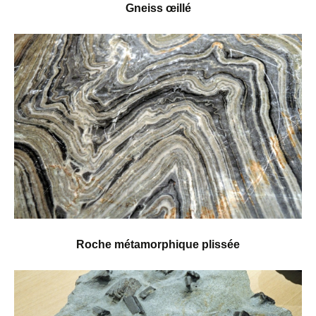
Gneiss œillé
Roche métamorphique plissée