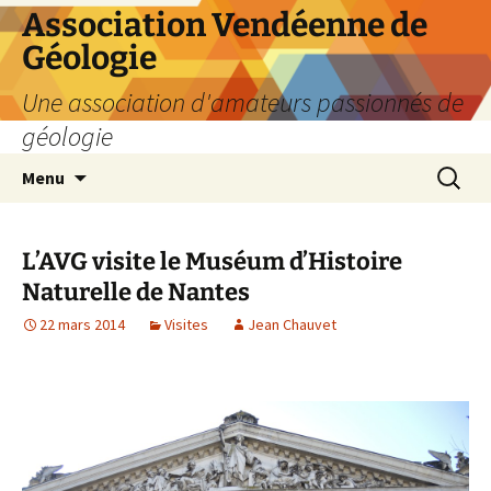
Aller
Association Vendéenne de
au
Géologie
contenu
Une association d'amateurs passionnés de
géologie
Recherc
Menu
L’AVG visite le Muséum d’Histoire
Naturelle de Nantes
22 mars 2014
Visites
Jean Chauvet