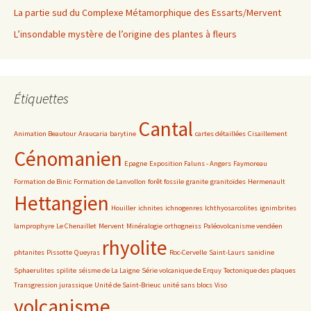
La partie sud du Complexe Métamorphique des Essarts/Mervent
L’insondable mystère de l’origine des plantes à fleurs
Étiquettes
Cantal
Animation Beautour
Araucaria
barytine
cartes détaillées
Cisaillement
Cénomanien
Epagne
Exposition Faluns - Angers
Faymoreau
Formation de Binic
Formation de Lanvollon
forêt fossile
granite
granitoïdes
Hermenault
Hettangien
Houiller
ichnites
ichnogenres
Ichthyosarcolites
ignimbrites
lamprophyre
Le Chenaillet
Mervent
Minéralogie
orthogneiss
Paléovolcanisme vendéen
rhyolite
phtanites
Pissotte
Queyras
Roc-Cervelle
Saint-Laurs
sanidine
Sphaerulites
spilite
séisme de La Laigne
Série volcanique de Erquy
Tectonique des plaques
Transgression jurassique
Unité de Saint-Brieuc
unité sans blocs
Viso
volcanisme