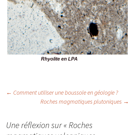
Rhyolite en LPA
Navigation
←
Comment utiliser une boussole en géologie ?
Roches magmatiques plutoniques
→
des
articles
Une réflexion sur «
Roches