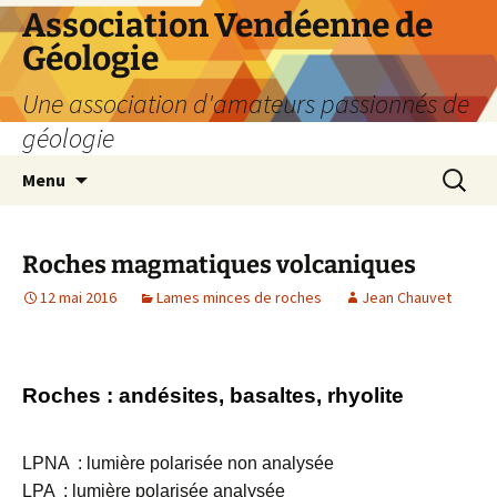
Aller
Association Vendéenne de
au
Géologie
contenu
Une association d'amateurs passionnés de
géologie
Recherc
Menu
Roches magmatiques volcaniques
12 mai 2016
Lames minces de roches
Jean Chauvet
Roches : andésites, basaltes, rhyolite
LPNA : lumière polarisée non analysée
LPA : lumière polarisée analysée