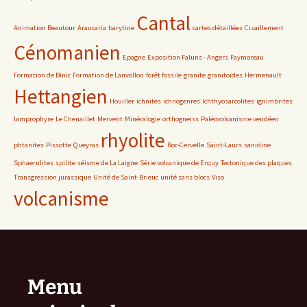
Cantal
Animation Beautour
Araucaria
barytine
cartes détaillées
Cisaillement
Cénomanien
Epagne
Exposition Faluns - Angers
Faymoreau
Formation de Binic
Formation de Lanvollon
forêt fossile
granite
granitoïdes
Hermenault
Hettangien
Houiller
ichnites
ichnogenres
Ichthyosarcolites
ignimbrites
lamprophyre
Le Chenaillet
Mervent
Minéralogie
orthogneiss
Paléovolcanisme vendéen
rhyolite
phtanites
Pissotte
Queyras
Roc-Cervelle
Saint-Laurs
sanidine
Sphaerulites
spilite
séisme de La Laigne
Série volcanique de Erquy
Tectonique des plaques
Transgression jurassique
Unité de Saint-Brieuc
unité sans blocs
Viso
volcanisme
Menu