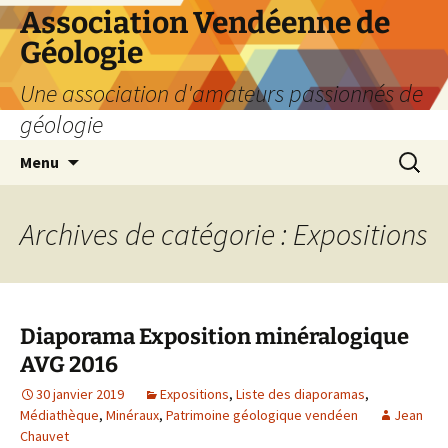
Aller
Association Vendéenne de
au
Géologie
contenu
Une association d'amateurs passionnés de
géologie
Recherc
Menu
Archives de catégorie : Expositions
Diaporama Exposition minéralogique
AVG 2016
30 janvier 2019
Expositions
,
Liste des diaporamas
,
Médiathèque
,
Minéraux
,
Patrimoine géologique vendéen
Jean
Chauvet