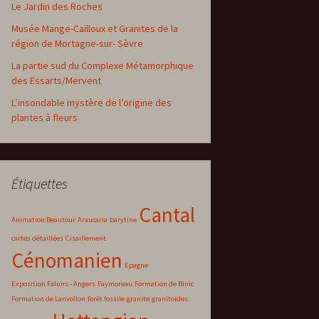
Le Jardin des Roches
Musée Mange-Cailloux et Granites de la
région de Mortagne-sur- Sèvre
La partie sud du Complexe Métamorphique
des Essarts/Mervent
L’insondable mystère de l’origine des
plantes à fleurs
Étiquettes
Cantal
Animation Beautour
Araucaria
barytine
cartes détaillées
Cisaillement
Cénomanien
Epagne
Exposition Faluns - Angers
Faymoreau
Formation de Binic
Formation de Lanvollon
forêt fossile
granite
granitoïdes