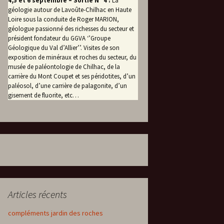
4,5 et 6 septembre – Sortie N° 4 :
La
géologie autour de Lavoûte-Chilhac en Haute
Loire sous la conduite de Roger MARION,
géologue passionné des richesses du secteur et
président fondateur du GGVA ‘’Groupe
Géologique du Val d’Allier’’. Visites de son
exposition de minéraux et roches du secteur, du
musée de paléontologie de Chilhac, de la
carrière du Mont Coupet et ses péridotites, d’un
paléosol, d’une carrière de palagonite, d’un
gisement de fluorite, etc…
Articles récents
compléments jardin des roches