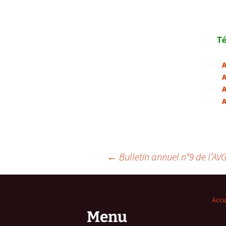
Confé
Té
A
A
A
A
Navigation
←
Bulletin annuel n°9 de l’AV
des
Accu
articles
Menu