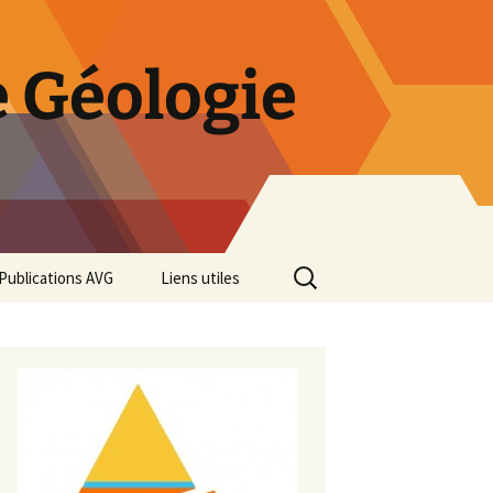
 Géologie
Rechercher :
Publications AVG
Liens utiles
Bulletins annuels
Rétrospective des 50 ans
de l’AVG
Diaporama Exposition
minéralogique AVG 2016