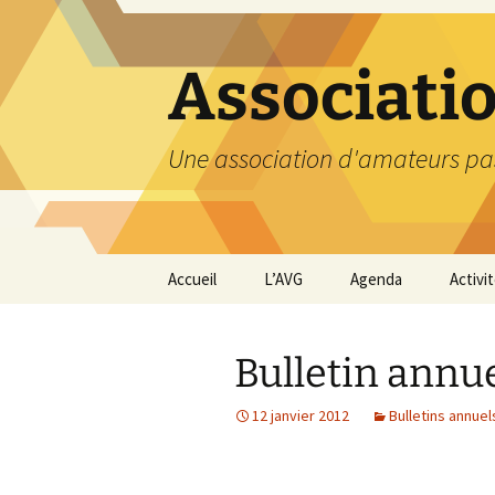
Aller
au
contenu
Associati
Une association d'amateurs pa
Accueil
L’AVG
Agenda
Activi
Qui sommes nous ?
Compt
Bulletin annue
Nos coordonnées
Excurs
12 janvier 2012
Bulletins annuel
Nous contacter et
Travau
Adhésion
Visite
carriè