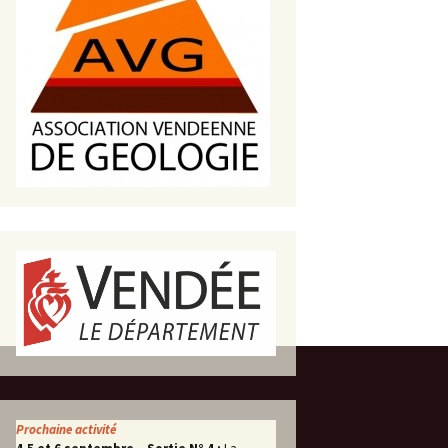
s de roches
es minéraux
fleurements
roupes
Prochaine activité