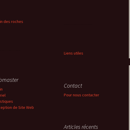
in des roches
Liens utiles
bmaster
Contact
in
Pour nous contacter
riel
istiques
eption de Site Web
Articles récents