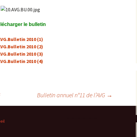
Expositions,
rences
Conférences…
lécharger le bulletin
Galerie de photos
Roches
VG.Bulletin 2010 (1)
Diaporamas
Lames mince
VG.Bulletin 2010 (2)
VG.Bulletin 2010 (3)
Galerie de vidéos
Minéraux
VG.Bulletin 2010 (4)
Cartes – schémas –
Inventaire d
Echelles des temps
vendéens
Carnets de voyages
Fossiles
G
Bulletin annuel n°11 de l’AVG
→
Analyse de livres, revues,
Paysages, af
…
Photos de g
eil