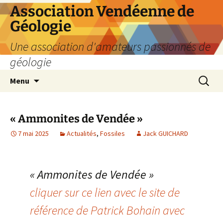
Aller
Association Vendéenne de
au
Géologie
contenu
Une association d'amateurs passionnés de
géologie
Recherc
Menu
« Ammonites de Vendée »
7 mai 2025
Actualités
,
Fossiles
Jack GUICHARD
« Ammonites de Vendée »
cliquer sur ce lien avec le site de
référence de Patrick Bohain avec