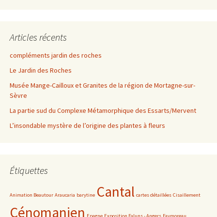
Articles récents
compléments jardin des roches
Le Jardin des Roches
Musée Mange-Cailloux et Granites de la région de Mortagne-sur-
Sèvre
La partie sud du Complexe Métamorphique des Essarts/Mervent
L’insondable mystère de l’origine des plantes à fleurs
Étiquettes
Cantal
Animation Beautour
Araucaria
barytine
cartes détaillées
Cisaillement
Cénomanien
Epagne
Exposition Faluns - Angers
Faymoreau