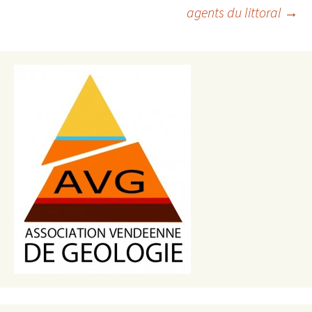
des
agents du littoral
→
articles