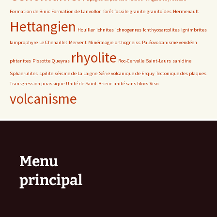
Formation de Binic
Formation de Lanvollon
forêt fossile
granite
granitoïdes
Hermenault
Hettangien
Houiller
ichnites
ichnogenres
Ichthyosarcolites
ignimbrites
lamprophyre
Le Chenaillet
Mervent
Minéralogie
orthogneiss
Paléovolcanisme vendéen
rhyolite
phtanites
Pissotte
Queyras
Roc-Cervelle
Saint-Laurs
sanidine
Sphaerulites
spilite
séisme de La Laigne
Série volcanique de Erquy
Tectonique des plaques
Transgression jurassique
Unité de Saint-Brieuc
unité sans blocs
Viso
volcanisme
Menu
principal