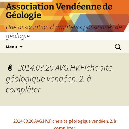
Aller
Association Vendéenne de
au
Géologie
contenu
Une association d'amateurs passionnés de
géologie
Recherc
Menu
2014.03.20.AVG.HV.Fiche site
géologique vendéen. 2. à
complèter
2014.03.20.AVG.HV.Fiche site géologique vendéen. 2. à
complèter