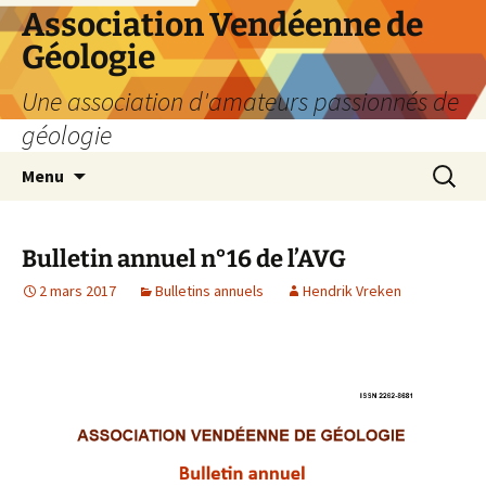
Aller
Association Vendéenne de
au
Géologie
contenu
Une association d'amateurs passionnés de
géologie
Recherc
Menu
Bulletin annuel n°16 de l’AVG
2 mars 2017
Bulletins annuels
Hendrik Vreken