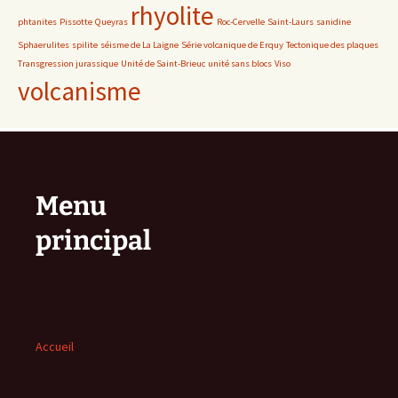
rhyolite
phtanites
Pissotte
Queyras
Roc-Cervelle
Saint-Laurs
sanidine
Sphaerulites
spilite
séisme de La Laigne
Série volcanique de Erquy
Tectonique des plaques
Transgression jurassique
Unité de Saint-Brieuc
unité sans blocs
Viso
volcanisme
Menu
principal
Accueil