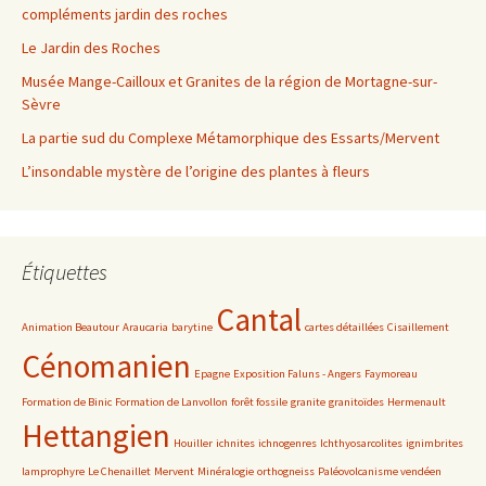
compléments jardin des roches
Le Jardin des Roches
Musée Mange-Cailloux et Granites de la région de Mortagne-sur-
Sèvre
La partie sud du Complexe Métamorphique des Essarts/Mervent
L’insondable mystère de l’origine des plantes à fleurs
Étiquettes
Cantal
Animation Beautour
Araucaria
barytine
cartes détaillées
Cisaillement
Cénomanien
Epagne
Exposition Faluns - Angers
Faymoreau
Formation de Binic
Formation de Lanvollon
forêt fossile
granite
granitoïdes
Hermenault
Hettangien
Houiller
ichnites
ichnogenres
Ichthyosarcolites
ignimbrites
lamprophyre
Le Chenaillet
Mervent
Minéralogie
orthogneiss
Paléovolcanisme vendéen