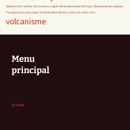
Sphaerulites
spilite
séisme de La Laigne
Série volcanique de Erquy
Tectonique des plaques
Transgression jurassique
Unité de Saint-Brieuc
unité sans blocs
Viso
volcanisme
Menu
principal
Accueil