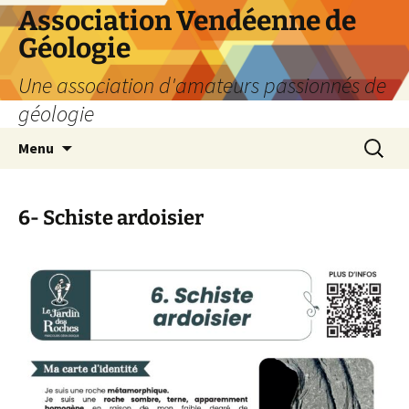
Aller
Association Vendéenne de
au
Géologie
contenu
Une association d'amateurs passionnés de
géologie
Recherc
Menu
6- Schiste ardoisier