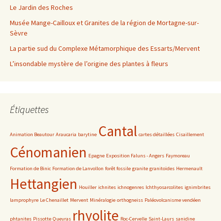
Le Jardin des Roches
Musée Mange-Cailloux et Granites de la région de Mortagne-sur-
Sèvre
La partie sud du Complexe Métamorphique des Essarts/Mervent
L’insondable mystère de l’origine des plantes à fleurs
Étiquettes
Cantal
Animation Beautour
Araucaria
barytine
cartes détaillées
Cisaillement
Cénomanien
Epagne
Exposition Faluns - Angers
Faymoreau
Formation de Binic
Formation de Lanvollon
forêt fossile
granite
granitoïdes
Hermenault
Hettangien
Houiller
ichnites
ichnogenres
Ichthyosarcolites
ignimbrites
lamprophyre
Le Chenaillet
Mervent
Minéralogie
orthogneiss
Paléovolcanisme vendéen
rhyolite
phtanites
Pissotte
Queyras
Roc-Cervelle
Saint-Laurs
sanidine