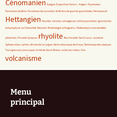
Cénomanien
Epagne
Exposition Faluns - Angers
Faymoreau
Formation de Binic
Formation de Lanvollon
forêt fossile
granite
granitoïdes
Hermenault
Hettangien
Houiller
ichnites
ichnogenres
Ichthyosarcolites
ignimbrites
lamprophyre
Le Chenaillet
Mervent
Minéralogie
orthogneiss
Paléovolcanisme vendéen
rhyolite
phtanites
Pissotte
Queyras
Roc-Cervelle
Saint-Laurs
sanidine
Sphaerulites
spilite
séisme de La Laigne
Série volcanique de Erquy
Tectonique des plaques
Transgression jurassique
Unité de Saint-Brieuc
unité sans blocs
Viso
volcanisme
Menu
principal