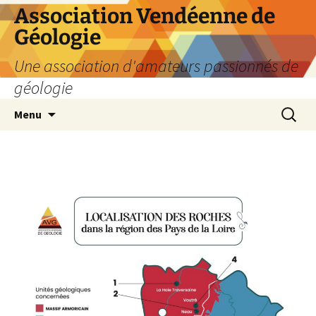
Aller
Association Vendéenne de
au
Géologie
contenu
Une association d'amateurs passionnés de
géologie
Recherc
Menu