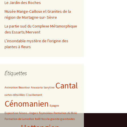
Le Jardin des Roches
Musée Mange-Cailloux et Granites de la
région de Mortagne-sur- Sèvre
La partie sud du Complexe Métamorphique
des Essarts/Mervent
L’insondable mystère de l’origine des
plantes à fleurs
Étiquettes
Cantal
Animation Beautour
Araucaria
barytine
cartes détaillées
Cisaillement
Cénomanien
Epagne
Exposition Faluns - Angers
Faymoreau
Formation de Binic
Formation de Lanvollon
forêt fossile
granite
granitoïdes