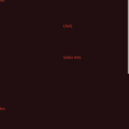
eil
L'AVG
Vidéo AVG
cles