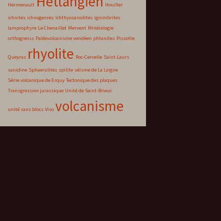
Hettangien
Hermenault
Houiller
ichnites
ichnogenres
Ichthyosarcolites
ignimbrites
lamprophyre
Le Chenaillet
Mervent
Minéralogie
orthogneiss
Paléovolcanisme vendéen
phtanites
Pissotte
rhyolite
Queyras
Roc-Cervelle
Saint-Laurs
sanidine
Sphaerulites
spilite
séisme de La Laigne
Série volcanique de Erquy
Tectonique des plaques
Transgression jurassique
Unité de Saint-Brieuc
volcanisme
unité sans blocs
Viso