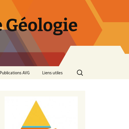
 Géologie
Rechercher :
Publications AVG
Liens utiles
Bulletins annuels
Rétrospective des 50 ans
de l’AVG
Diaporama Exposition
minéralogique AVG 2016