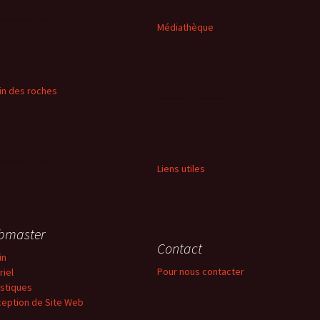
Médiathèque
in des roches
Liens utiles
bmaster
Contact
in
Pour nous contacter
riel
istiques
eption de Site Web