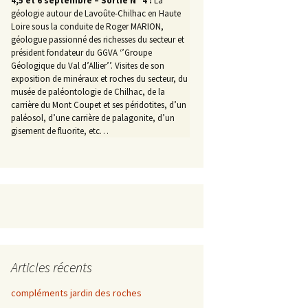
4,5 et 6 septembre – Sortie N° 4 :
La
géologie autour de Lavoûte-Chilhac en Haute
Loire sous la conduite de Roger MARION,
géologue passionné des richesses du secteur et
président fondateur du GGVA ‘’Groupe
Géologique du Val d’Allier’’. Visites de son
exposition de minéraux et roches du secteur, du
musée de paléontologie de Chilhac, de la
carrière du Mont Coupet et ses péridotites, d’un
paléosol, d’une carrière de palagonite, d’un
gisement de fluorite, etc…
Articles récents
compléments jardin des roches