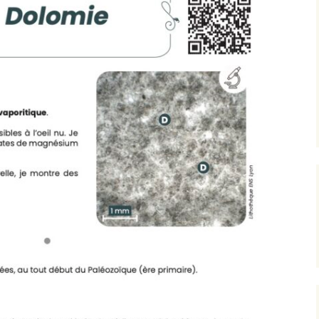
Expositions,
rences
Conférences…
Galerie de photos
Roches
Diaporamas
Lames mince
Galerie de vidéos
Minéraux
Cartes – schémas –
Inventaire d
Echelles des temps
vendéens
Carnets de voyages
Fossiles
Analyse de livres, revues,
Paysages, af
…
Photos de g