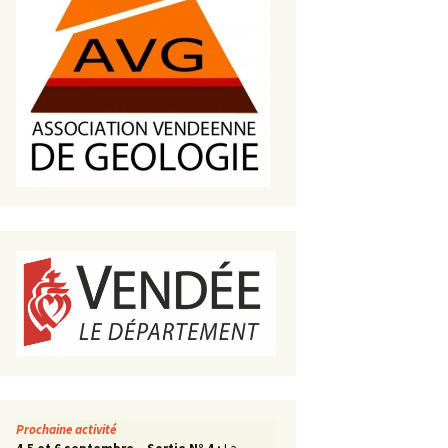
s de roches
es minéraux
fleurements
roupes
Prochaine activité